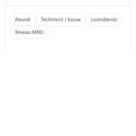
Reusel
Technisch / bouw
Loondienst
Niveau MBO
Bekijk vacature
(2 dagen geleden)
Ernst zoekt Aankomend Uitvoerder
Rotterdam
Technisch / bouw
ZZP