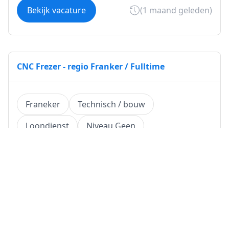
Bekijk vacature
(1 maand geleden)
CNC Frezer - regio Franker / Fulltime
Franeker
Technisch / bouw
Loondienst
Niveau Geen
€ 2800-3600 per maand
Bekijk vacature
(1 maand geleden)