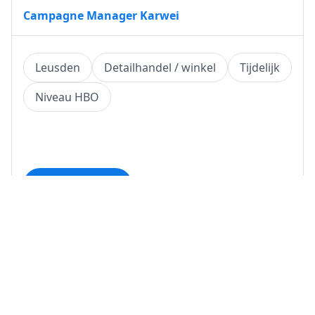
Campagne Manager Karwei
Leusden
Detailhandel / winkel
Tijdelijk
Niveau HBO
Bekijk vacature
(2 weken geleden)
Supply Planner
Leusden
Detailhandel / winkel
Tijdelijk