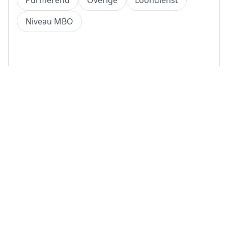
Purmerend
Overige
Loondienst
Niveau MBO
Bekijk vacature
(1 dag geleden)
1274. Torenkraanmachinist
Dronten
Overige
Loondienst
Niveau MBO