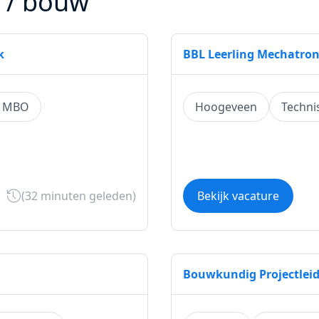
h / bouw
k
BBL Leerling Mechatron
u MBO
Hoogeveen
Techni
(32 minuten geleden)
Bekijk vacature
Bouwkundig Projectleid