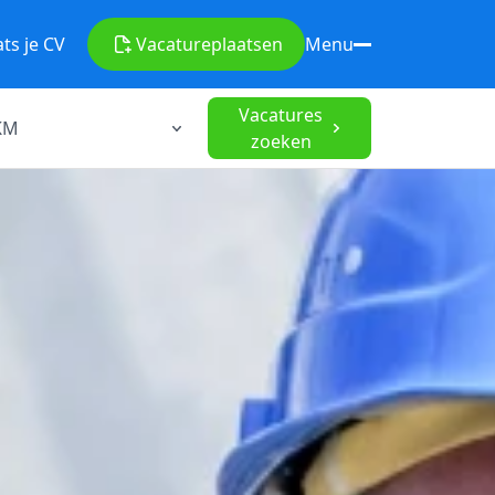
ats je CV
Vacature
plaatsen
Menu
Vacatures
zoeken