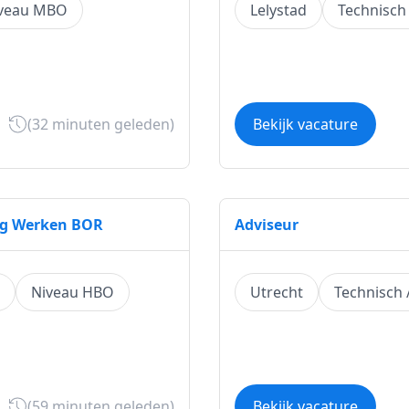
veau MBO
Lelystad
Technisch
(32 minuten geleden)
Bekijk vacature
tig Werken BOR
Adviseur
Niveau HBO
Utrecht
Technisch
(59 minuten geleden)
Bekijk vacature