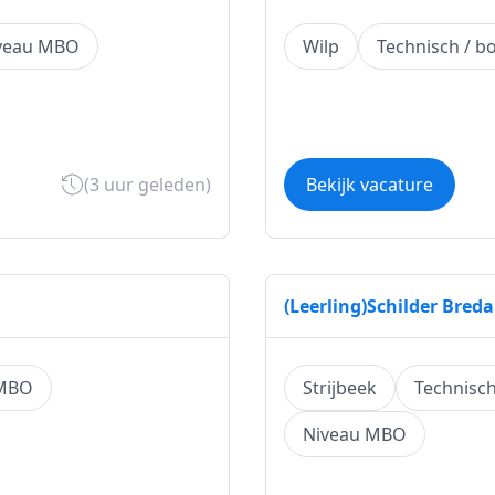
veau MBO
Wilp
Technisch / 
(3 uur geleden)
Bekijk vacature
(Leerling)Schilder Breda
 MBO
Strijbeek
Technisc
Niveau MBO