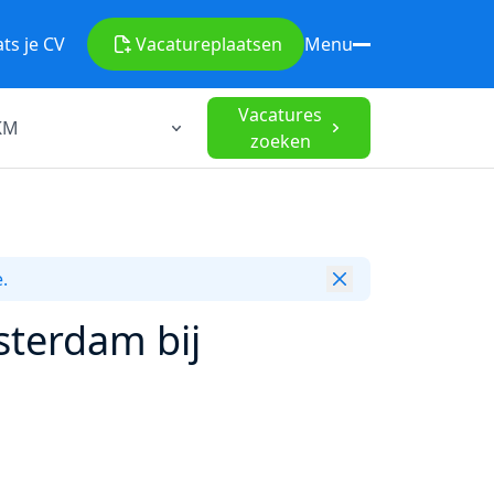
ats je CV
Vacature
plaatsen
Menu
Vacatures
zoeken
.
sterdam bij