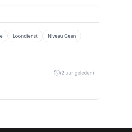
ge
Loondienst
Niveau Geen
(2 uur geleden)