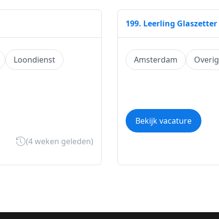
199. Leerling Glaszetter
Loondienst
Amsterdam
Overi
Bekijk vacature
(4 weken geleden)