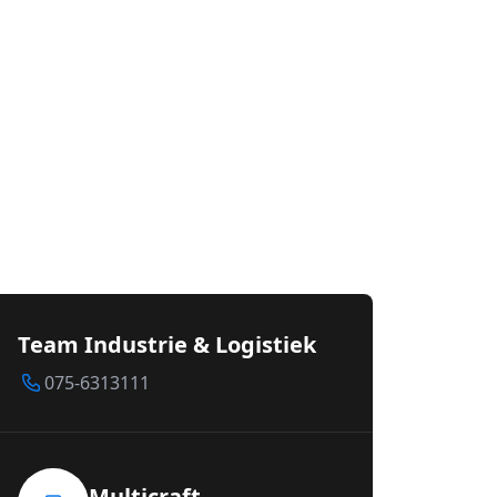
Team Industrie & Logistiek
075-6313111
Multicraft