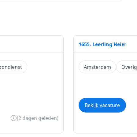
1655. Leerling Heier
oondienst
Amsterdam
Overi
Bekijk vacature
(2 dagen geleden)