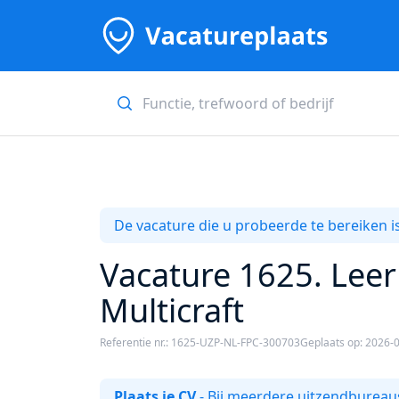
De vacature die u probeerde te bereiken is
Vacature 1625. Leer
Multicraft
Referentie nr.: 1625-UZP-NL-FPC-300703
Geplaats op: 2026-
Plaats je CV
- Bij meerdere uitzendbureaus