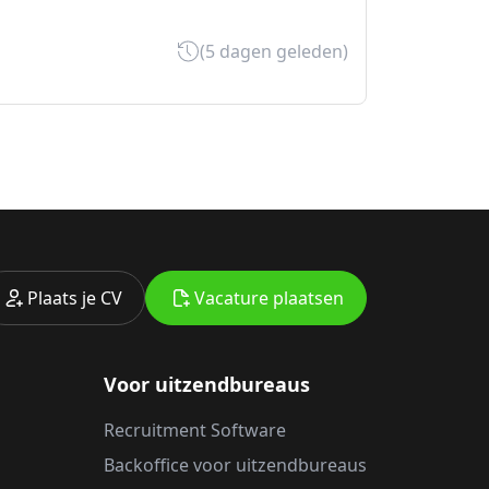
(5 dagen geleden)
Plaats je CV
Vacature plaatsen
Voor uitzendbureaus
Recruitment Software
Backoffice voor uitzendbureaus