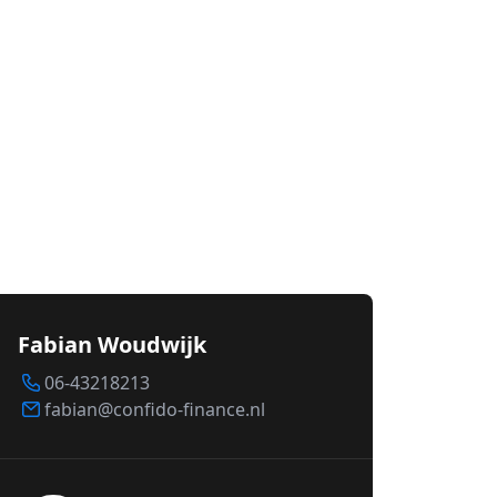
Fabian Woudwijk
06-43218213
fabian@confido-finance.nl