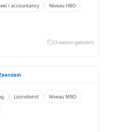
ieel / accountancy
Niveau HBO
(3 weken geleden)
r Zaandam
ng
Loondienst
Niveau MBO