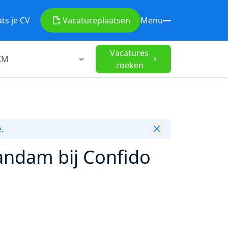
ats je CV
Vacature
plaatsen
Menu
Vacatures
zoeken
.
andam bij Confido