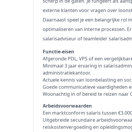
scherp in de gaten. Je fungeert als aans
externe klanten voor vragen over loons
Daarnaast speel je een belangrijke rol i
optimaliseren van interne processen. Er
salarisadviseur of teamleider salarisadm
Functie-eisen
Afgeronde PDL, VPS of een vergelijkbar
Minimaal 3 jaar ervaring in salarisadmin
administratiekantoor.
Actuele kennis van loonbelasting en soc
Goede communicatieve vaardigheden en 
Woonachtig in of bereid te reizen naar C
Arbeidsvoorwaarden
Een marktconform salaris tussen €3.000
Uitgebreide secundaire arbeidsvoorwaa
reiskostenvergoeding en opleidingsmog