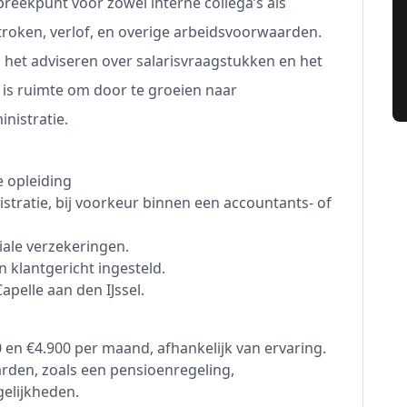
preekpunt voor zowel interne collega’s als
troken, verlof, en overige arbeidsvoorwaarden.
n het adviseren over salarisvraagstukken en het
 is ruimte om door te groeien naar
inistratie.
e opleiding
istratie, bij voorkeur binnen een accountants- of
iale verzekeringen.
klantgericht ingesteld.
apelle aan den IJssel.
 en €4.900 per maand, afhankelijk van ervaring.
rden, zoals een pensioenregeling,
elijkheden.