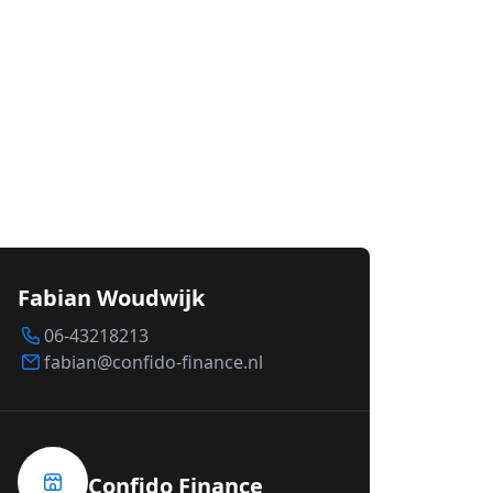
Fabian Woudwijk
06-43218213
fabian@confido-finance.nl
Confido Finance