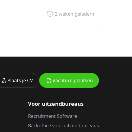
(2 weken geleden)
Plaats je CV
Vacature plaatsen
Voor uitzendbureaus
Recruitment Software
Backoffice voor uitzendbureaus