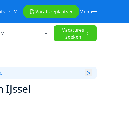
ats je CV
Vacature
plaatsen
Menu
Vacatures
zoeken
.
 IJssel