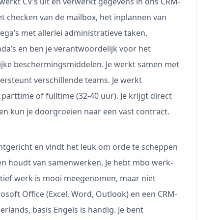
werkt CV’s uit en verwerkt gegevens in ons CRM-
et checken van de mailbox, het inplannen van
ga’s met allerlei administratieve taken.
da’s en ben je verantwoordelijk voor het
ijke beschermingsmiddelen. Je werkt samen met
ersteunt verschillende teams. Je werkt
rttime of fulltime (32-40 uur). Je krijgt direct
en kun je doorgroeien naar een vast contract.
antgericht en vindt het leuk om orde te scheppen
el en houdt van samenwerken. Je hebt mbo werk-
atief werk is mooi meegenomen, maar niet
osoft Office (Excel, Word, Outlook) en een CRM-
erlands, basis Engels is handig. Je bent