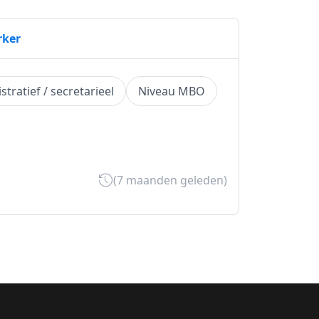
rker
tratief / secretarieel
Niveau MBO
(7 maanden geleden)