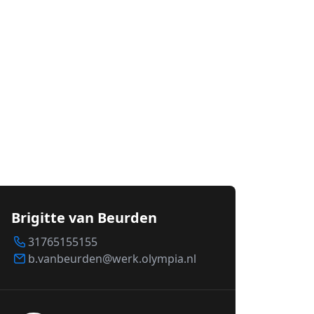
Brigitte van Beurden
31765155155
b.vanbeurden@werk.olympia.nl