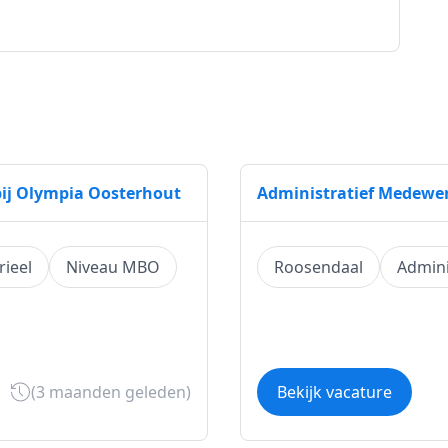
bij Olympia Oosterhout
Administratief Medewer
rieel
Niveau MBO
Roosendaal
Adminis
(3 maanden geleden)
Bekijk vacature