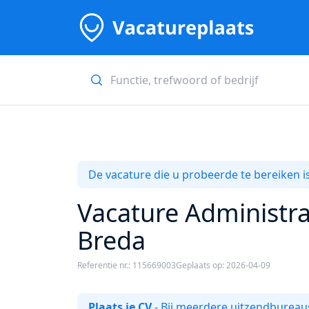
De vacature die u probeerde te bereiken is
Vacature Administra
Breda
Referentie nr.: 115669003
Geplaats op: 2026-04-09
Plaats je CV
- Bij meerdere uitzendbureaus