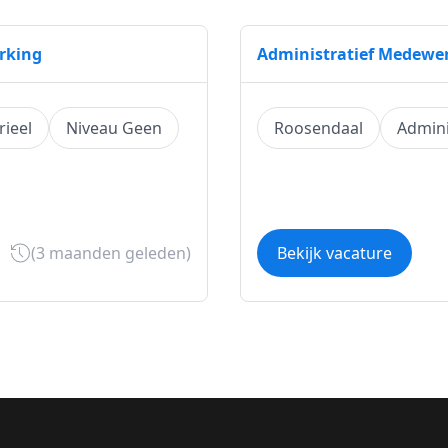
rking
Administratief Medewe
rieel
Niveau Geen
Roosendaal
Adminis
(3 maanden geleden)
Bekijk vacature