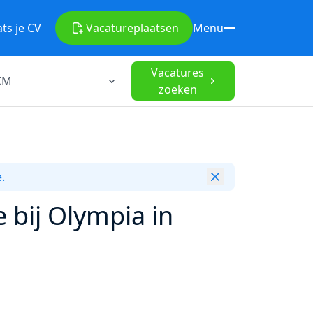
ats je CV
Vacature
plaatsen
Menu
Vacatures
zoeken
.
 bij Olympia in