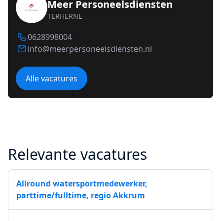
Meer Personeelsdiensten
TERHERNE
0628998004
info@meerpersoneelsdiensten.nl
Alle vacatures
Relevante vacatures
Allround watersportmedewerker,
parttime/fulltime, regio Akkrum