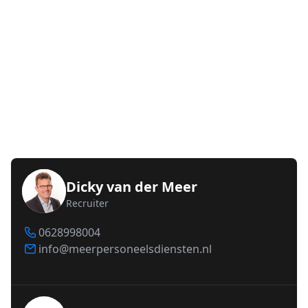
Dicky van der Meer
Recruiter
0628998004
info@meerpersoneelsdiensten.nl