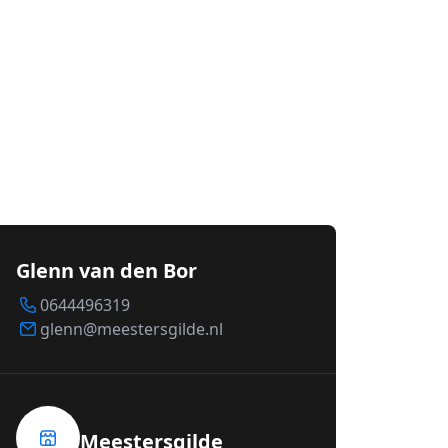
Glenn van den Bor
0644496319
glenn@meestersgilde.nl
Meestersgilde