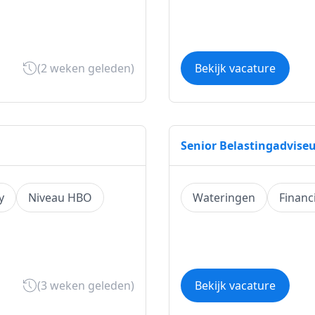
(2 weken geleden)
Bekijk vacature
Senior Belastingadvise
y
Niveau HBO
Wateringen
Financ
(3 weken geleden)
Bekijk vacature