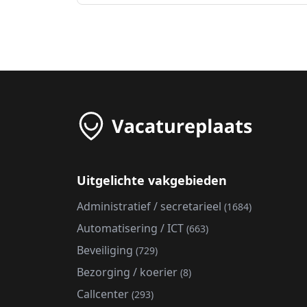
Uitgelichte vakgebieden
Administratief / secretarieel
(1684)
Automatisering / ICT
(663)
Beveiliging
(729)
Bezorging / koerier
(8)
Callcenter
(293)