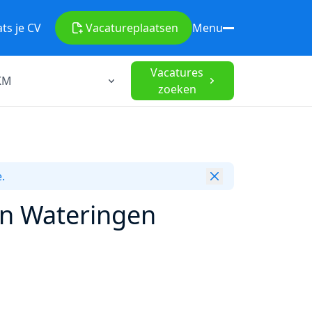
ats je CV
Vacature
plaatsen
Menu
Vacatures
zoeken
.
n Wateringen