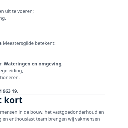
n uit te voeren;
ng.
a
Meestersgilde betekent:
;
in
Wateringen en omgeving
;
egeleiding;
ctioneren.
4 963 19
.
t kort
akmensen in de bouw, het vastgoedonderhoud en
g en enthousiast team brengen wij vakmensen