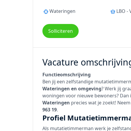
Wateringen
LBO -
Solliciteren
Vacature omschrijvin
Functieomschrijving
Ben jij een zelfstandige mutatietimmer
Wateringen en omgeving
? Werk jij g
woningen voor nieuwe bewoners? Dan i
Wateringen
precies wat je zoekt! Nee
963 19
.
Profiel Mutatietimmerm
Als mutatietimmerman werk je zelfstan