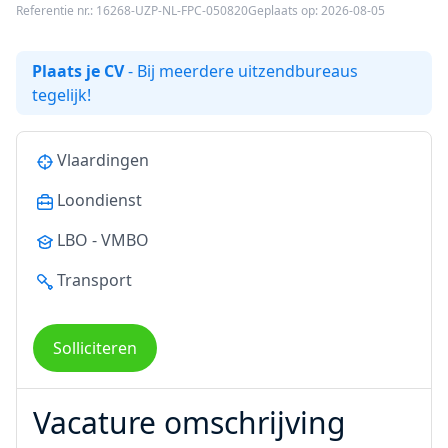
Referentie nr.: 16268-UZP-NL-FPC-050820
Geplaats op: 2026-08-05
Plaats je CV
- Bij meerdere uitzendbureaus
tegelijk!
Vlaardingen
Loondienst
LBO - VMBO
Transport
Solliciteren
Vacature omschrijving