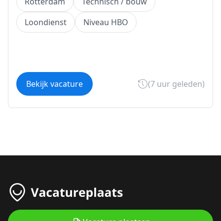
Rotterdam
Technisch / bouw
Loondienst
Niveau HBO
Bekijk vacature
(7 uur geleden)