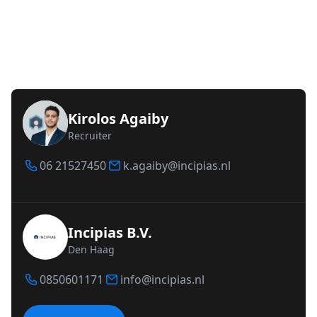
Kirolos Agaiby
Recruiter
06 21527450
k.agaiby@incipias.nl
Incipias B.V.
Den Haag
0850601171
info@incipias.nl