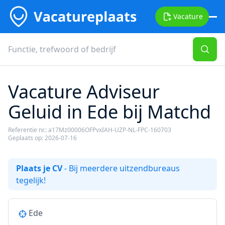
Vacature
Vacature Adviseur
Geluid in Ede bij Matchd
Referentie nr.: a17Mz00006OFPvxIAH-UZP-NL-FPC-160703
Geplaats op: 2026-07-16
Plaats je CV
- Bij meerdere uitzendbureaus
tegelijk!
Ede