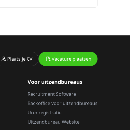
Plaats je CV
Vacature plaatsen
Voor uitzendbureaus
Recruitment Software
Backoffice voor uitzendbureaus
Urenregistratie
Uitzendbureau Website