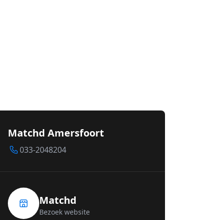
Matchd Amersfoort
033-2048204
Matchd
Bezoek website