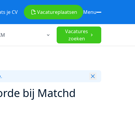
ats je CV
Vacature
plaatsen
Menu
Vacatures
zoeken
.
orde bij Matchd