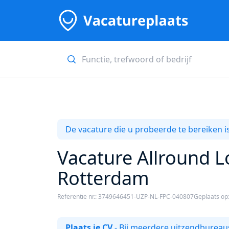
De vacature die u probeerde te bereiken is
Vacature Allround L
Rotterdam
Referentie nr.: 3749646451-UZP-NL-FPC-040807
Geplaats op
Plaats je CV
- Bij meerdere uitzendbureaus