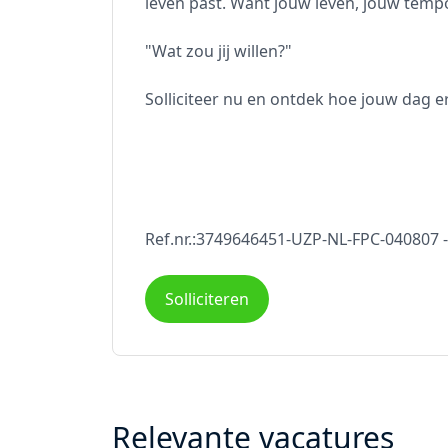
leven past. Want jouw leven, jouw temp
"Wat zou jij willen?"
Solliciteer nu en ontdek hoe jouw dag er 
Ref.nr.:3749646451-UZP-NL-FPC-040807 
Solliciteren
Relevante vacatures