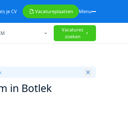
ats je CV
Vacature
plaatsen
Menu
Vacatures
zoeken
.
m in Botlek