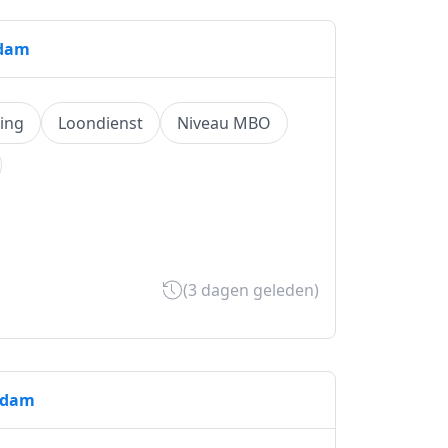
rdam
ging
Loondienst
Niveau MBO
(3 dagen geleden)
erdam