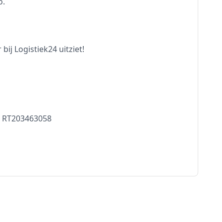
o.
bij Logistiek24 uitziet!
- RT203463058