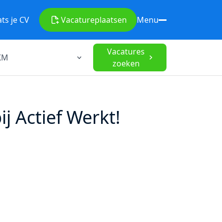
ats je CV
Vacature
plaatsen
Menu
Vacatures
zoeken
 Actief Werkt!