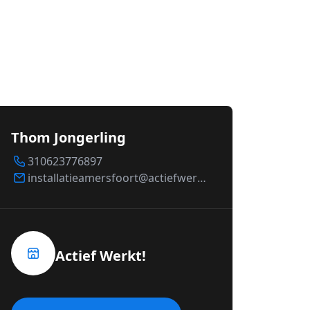
Thom Jongerling
310623776897
installatieamersfoort@actiefwerkt.nl
Actief Werkt!