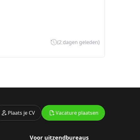
(2 dagen geleden)
Plaats je CV
Vacature plaatsen
Voor uitzendbureaus