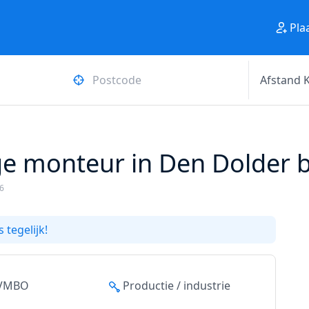
Pla
 monteur in Den Dolder bij
16
 tegelijk!
 VMBO
Productie / industrie