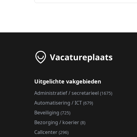
Uitgelichte vakgebieden
Administratief / secretarieel
(1675)
Automatisering / ICT
(679)
Beveiliging
(725)
Bezorging / koerier
(8)
Callcenter
(296)