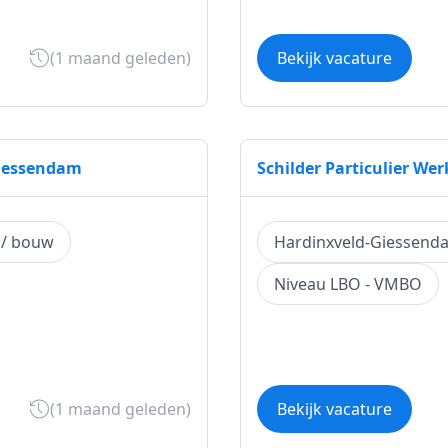
(1 maand geleden)
Bekijk vacature
iessendam
Schilder Particulier W
 / bouw
Hardinxveld-Giessend
Niveau LBO - VMBO
(1 maand geleden)
Bekijk vacature