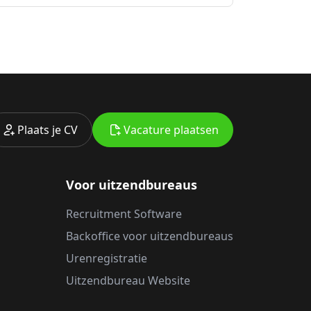
Plaats je CV
Vacature plaatsen
Voor uitzendbureaus
Recruitment Software
Backoffice voor uitzendbureaus
Urenregistratie
Uitzendbureau Website