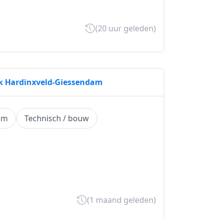
(20 uur geleden)
erk Hardinxveld-Giessendam
am
Technisch / bouw
(1 maand geleden)