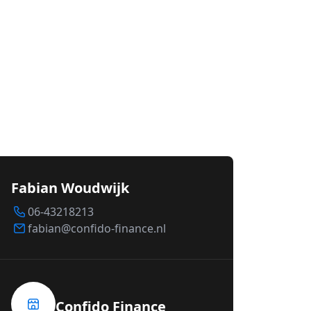
Fabian Woudwijk
06-43218213
fabian@confido-finance.nl
Confido Finance