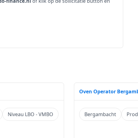
o-finance.nl
of klik op de sollicitatie button en
Oven Operator Bergam
Niveau LBO - VMBO
Bergambacht
Prod