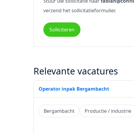
Stuur uw sollicitatie naar
fabian@confid
verzend het sollicitatieformulier.
Solliciteren
Relevante vacatures
Operator inpak Bergambacht
Bergambacht
Productie / industrie