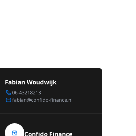
Fabian Woudwijk
06-43218213
fabian@confido-finance.nl
Confido Finance