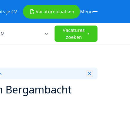
ats je CV
Vacature
plaatsen
Menu
Vacatures
zoeken
.
in Bergambacht