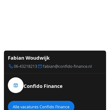
Fabian Woudwijk
06-43218213
fabian@confido-finance.nl
Confido Finance
Alle vacatures Confido Finance