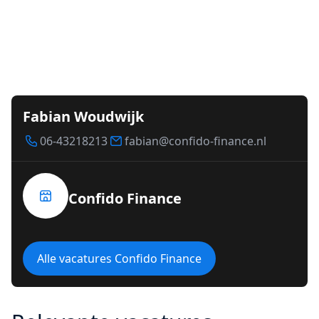
Fabian Woudwijk
06-43218213
fabian@confido-finance.nl
Confido Finance
Alle vacatures Confido Finance