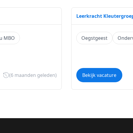
Leerkracht Kleutergroe
au MBO
Oegstgeest
Onderw
(6 maanden geleden)
Bekijk vacature