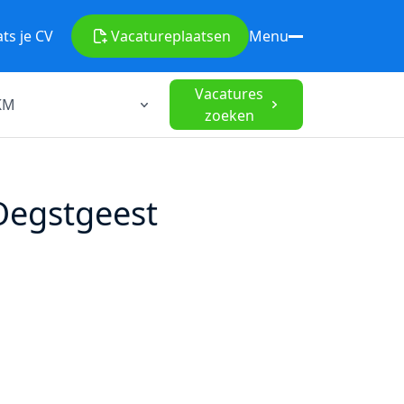
ats je CV
Vacature
plaatsen
Menu
Vacatures
zoeken
 Oegstgeest