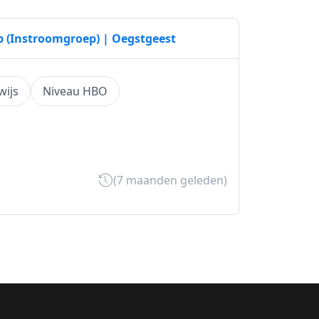
p (Instroomgroep) | Oegstgeest
ijs
Niveau HBO
(7 maanden geleden)