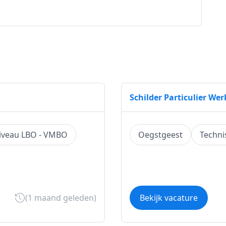
Schilder Particulier We
iveau LBO - VMBO
Oegstgeest
Techni
(1 maand geleden)
Bekijk vacature