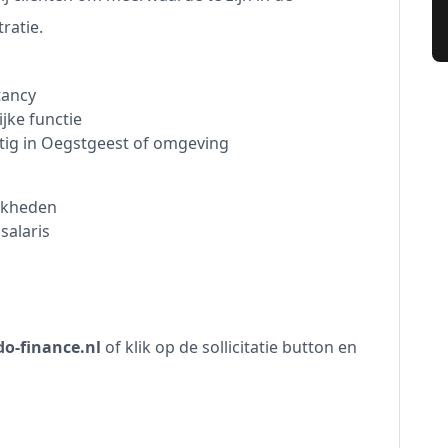
ratie.
tancy
ijke functie
htig in Oegstgeest of omgeving
jkheden
salaris
o-finance.nl
of klik op de sollicitatie button en