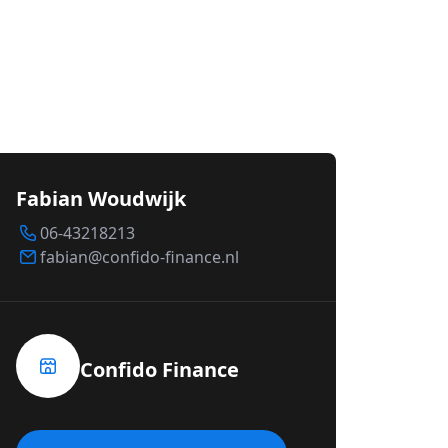
Fabian Woudwijk
06-43218213
fabian@confido-finance.nl
Confido Finance