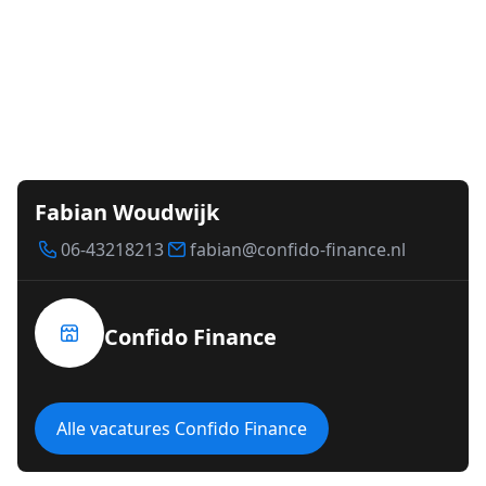
Fabian Woudwijk
06-43218213
fabian@confido-finance.nl
Confido Finance
Alle vacatures Confido Finance