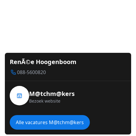
RenÃ©e Hoogenboom
088-5600820
M@tchm@kers
Bezoek website
Alle vacatures M@tchm@kers