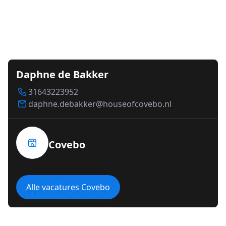
Daphne de Bakker
31643223952
daphne.debakker@houseofcovebo.nl
Covebo
Alle vacatures Covebo