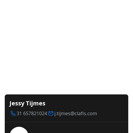
Jessy Tijmes
31 657821024
j.tijmes@clafis.com