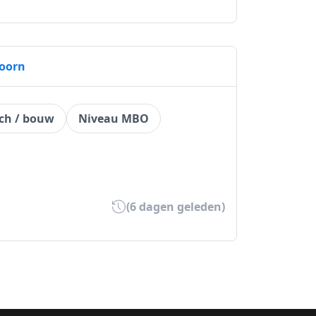
doorn
ch / bouw
Niveau MBO
(6 dagen geleden)