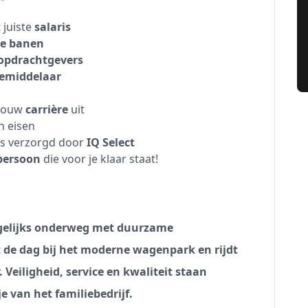
t juiste
salaris
te banen
opdrachtgevers
emiddelaar
 jouw
carrière
uit
n eisen
jks verzorgd door
IQ Select
persoon
die voor je klaar staat!
dagelijks onderweg met duurzame
t de dag bij het moderne wagenpark en rijdt
 Veiligheid, service en kwaliteit staan
je van het familiebedrijf.