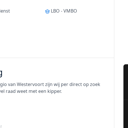
ienst
LBO - VMBO
g
egio van Westervoort zijn wij per direct op zoek
el raad weet met een kipper.
u
: