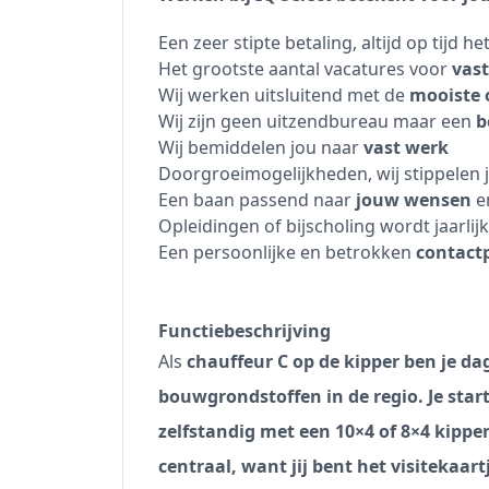
Een zeer stipte betaling, altijd op tijd he
Het grootste aantal vacatures voor
vas
Wij werken uitsluitend met de
mooiste 
Wij zijn geen uitzendbureau maar een
b
Wij bemiddelen jou naar
vast werk
Doorgroeimogelijkheden, wij stippelen
Een baan passend naar
jouw wensen
e
Opleidingen of bijscholing wordt jaarli
Een persoonlijke en betrokken
contact
Functiebeschrijving
Als
chauffeur C op de kipper ben je 
bouwgrondstoffen in de regio. Je star
zelfstandig met een 10×4 of 8×4 kipper.
centraal, want jij bent het visitekaart