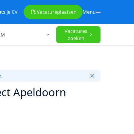
ats je CV
Vacature
plaatsen
Menu
Vacatures
zoeken
.
ect Apeldoorn