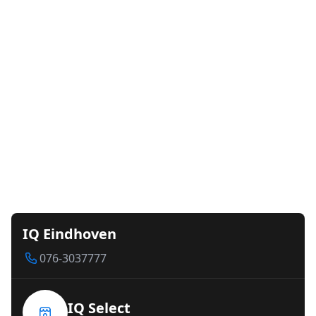
IQ Eindhoven
076-3037777
IQ Select