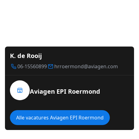
K. de Rooij
06-15560899
hrroermond@aviagen.com
Aviagen EPI Roermond
Alle vacatures Aviagen EPI Roermond