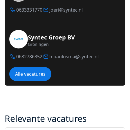
0633331770
joeri@syntec.nl
Syntec Groep BV
Groningen
0682786352
h.paulusma@syntec.nl
Alle vacatures
Relevante vacatures