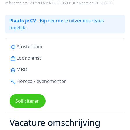
Referentie nr.: 173719-UZP-NL-FPC-050813
Geplaats op: 2026-08-05
Plaats je CV
- Bij meerdere uitzendbureaus
tegelijk!
Amsterdam
Loondienst
MBO
Horeca / evenementen
Solliciteren
Vacature omschrijving