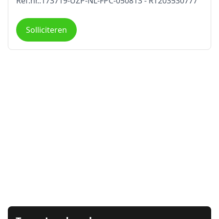
Ref.nr.:173719-UZP-NL-FPC-050813 - RT203530777
Solliciteren