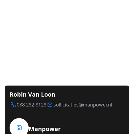
Robin Van Loon
088 282-8128
sollicitaties@manpower.nl
Manpower