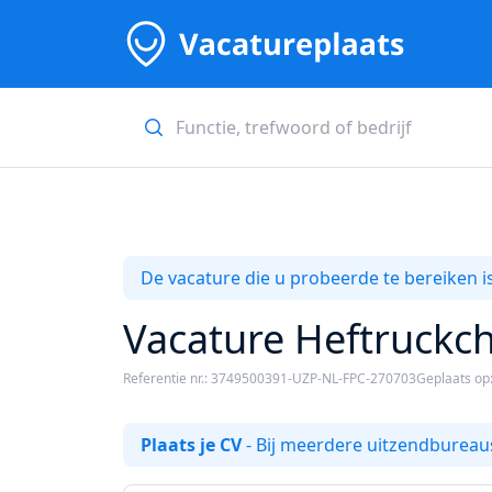
De vacature die u probeerde te bereiken is
Vacature Heftruckc
Referentie nr.: 3749500391-UZP-NL-FPC-270703
Geplaats op
Plaats je CV
- Bij meerdere uitzendbureaus