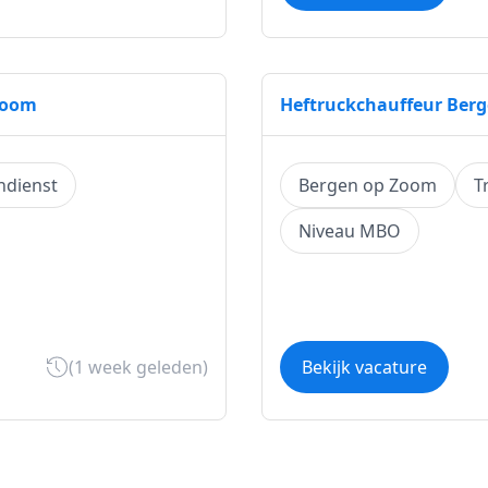
Zoom
Heftruckchauffeur Ber
ndienst
Bergen op Zoom
T
Niveau MBO
(1 week geleden)
Bekijk vacature