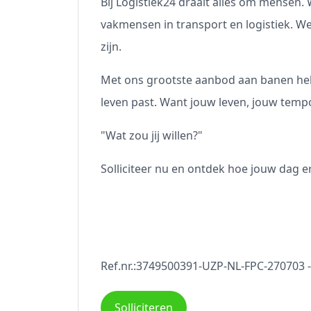
Bij Logistiek24 draait alles om mensen. W
vakmensen in transport en logistiek. We
zijn.
Met ons grootste aanbod aan banen hel
leven past. Want jouw leven, jouw temp
"Wat zou jij willen?"
Solliciteer nu en ontdek hoe jouw dag er 
Ref.nr.:3749500391-UZP-NL-FPC-270703 
Solliciteren