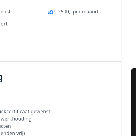
ienst
€ 2500,- per maand
ort
g
uckcertificaat gewenst
e werkhouding
ucten
enden vrij)