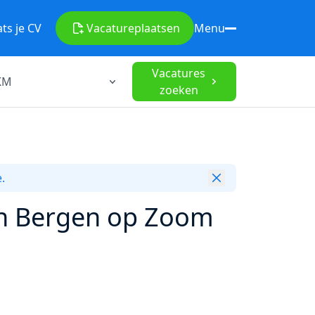
ats je CV
Vacature
plaatsen
Menu
Vacatures
zoeken
.
in Bergen op Zoom