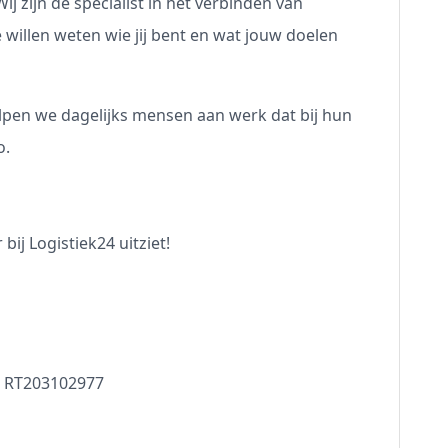
ij zijn dé specialist in het verbinden van
 willen weten wie jij bent en wat jouw doelen
pen we dagelijks mensen aan werk dat bij hun
o.
bij Logistiek24 uitziet!
- RT203102977