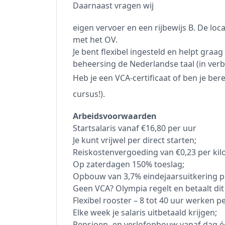
Daarnaast vragen wij
eigen vervoer en een rijbewijs B. De loc
met het OV.
Je bent flexibel ingesteld en helpt graa
beheersing de Nederlandse taal (in verb
Heb je een VCA-certificaat of ben je ber
cursus!).
Arbeidsvoorwaarden
Startsalaris vanaf €16,80 per uur
Je kunt vrijwel per direct starten;
Reiskostenvergoeding van €0,23 per kil
Op zaterdagen 150% toeslag;
Opbouw van 3,7% eindejaarsuitkering p
Geen VCA? Olympia regelt en betaalt dit
Flexibel rooster – 8 tot 40 uur werken p
Elke week je salaris uitbetaald krijgen;
Pensioen- en verlofopbouw vanaf dag 