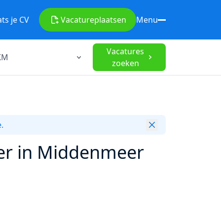
ats je CV
Vacature
plaatsen
Menu
Vacatures
zoeken
.
er in Middenmeer