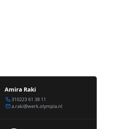
Amira Raki
310223 61 38 11
a.raki@werk.olympia.nl