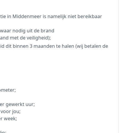
atie in Middenmeer is namelijk niet bereikbaar
g waar nodig uit de brand
and met de veiligheid);
eid dit binnen 3 maanden te halen (wij betalen de
ometer;
er gewerkt uur;
 voor jou;
er week;
één;