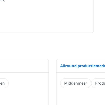
Allround productieme
een
Middenmeer
Produ