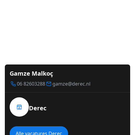
Gamze Malkoç
06 82603288
gamze@derec.nl
Derec
Alle vacatures Derec