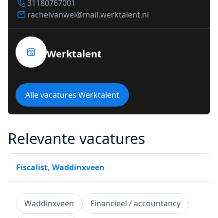
31180767001
rachelvanwel@mail.werktalent.nl
Werktalent
Alle vacatures Werktalent
Relevante vacatures
Fiscalist, Waddinxveen
Waddinxveen
Financieel / accountancy