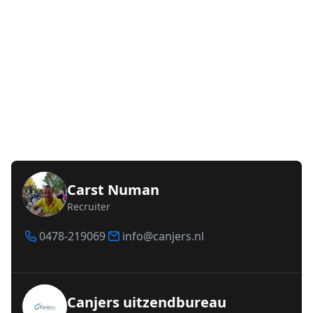
Carst Numan
Recruiter
0478-219069
info@canjers.nl
Canjers uitzendbureau