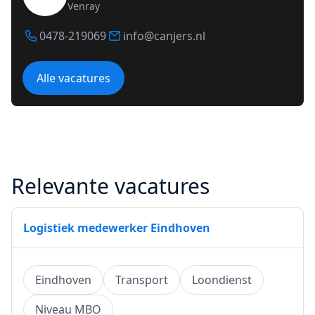
Venray
0478-219069
info@canjers.nl
Alle vacatures
Relevante vacatures
Logistiek medewerker Eindhoven
Eindhoven
Transport
Loondienst
Niveau MBO