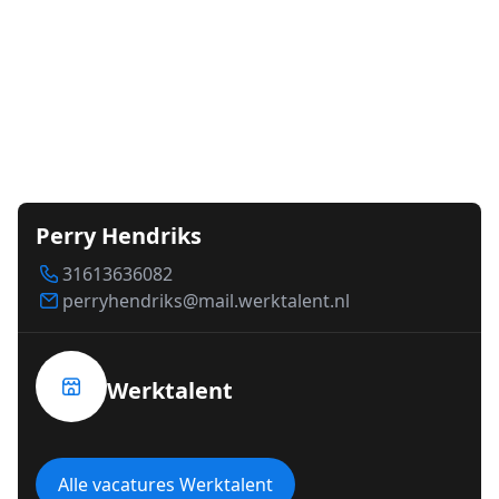
Perry Hendriks
31613636082
perryhendriks@mail.werktalent.nl
Werktalent
Alle vacatures Werktalent