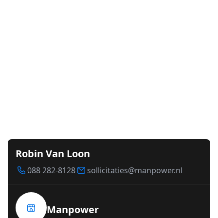
Robin Van Loon
088 282-8128
sollicitaties@manpower.nl
Manpower