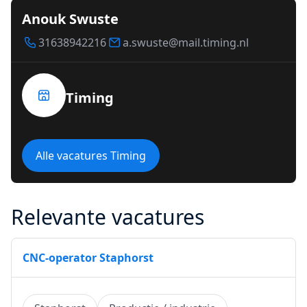
Anouk Swuste
31638942216
a.swuste@mail.timing.nl
Timing
Alle vacatures Timing
Relevante vacatures
CNC-operator Staphorst