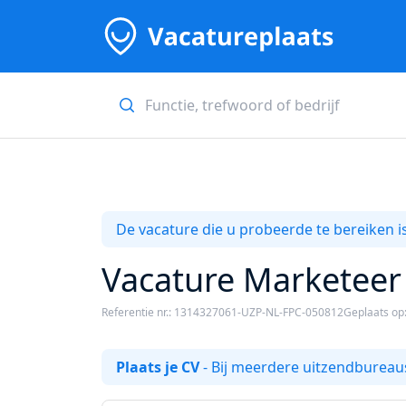
De vacature die u probeerde te bereiken is
Vacature Marketeer i
Referentie nr.: 1314327061-UZP-NL-FPC-050812
Geplaats op
Plaats je CV
- Bij meerdere uitzendbureaus