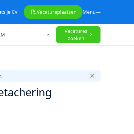
ats je CV
Vacature
plaatsen
Menu
Vacatures
zoeken
.
Detachering