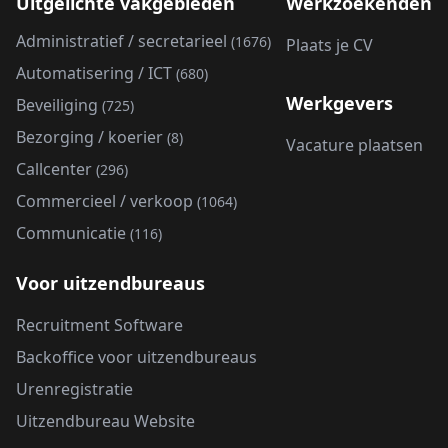
Uitgelichte vakgebieden
Werkzoekenden
Administratief / secretarieel
(1676)
Plaats je CV
Automatisering / ICT
(680)
Werkgevers
Beveiliging
(725)
Bezorging / koerier
(8)
Vacature plaatsen
Callcenter
(296)
Commercieel / verkoop
(1064)
Communicatie
(116)
Voor uitzendbureaus
Recruitment Software
Backoffice voor uitzendbureaus
Urenregistratie
Uitzendbureau Website