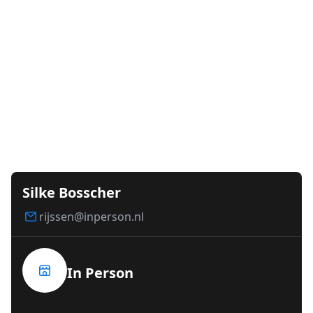
Silke Bosscher
rijssen@inperson.nl
In Person