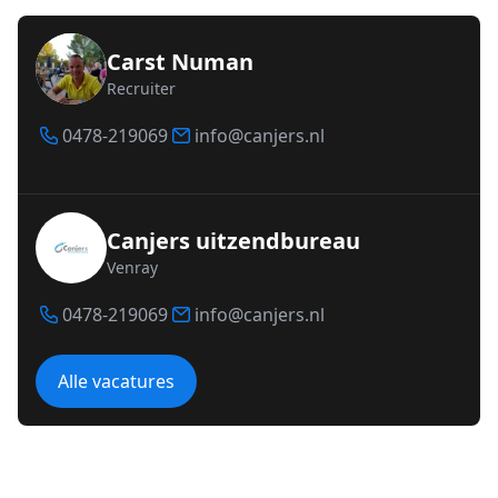
Carst Numan
Recruiter
0478-219069
info@canjers.nl
Canjers uitzendbureau
Venray
0478-219069
info@canjers.nl
Alle vacatures