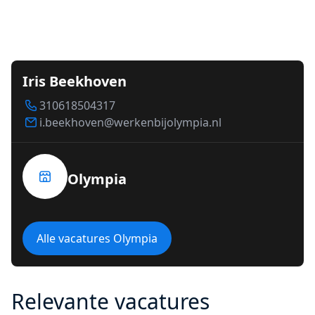
Iris Beekhoven
310618504317
i.beekhoven@werkenbijolympia.nl
Olympia
Alle vacatures Olympia
Relevante vacatures