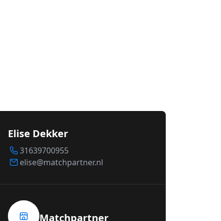
Elise Dekker
31639700955
elise@matchpartner.nl
Matchpartner