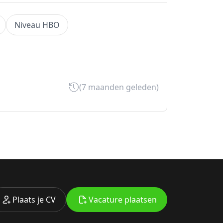
Niveau HBO
(7 maanden geleden)
Plaats je CV
Vacature plaatsen