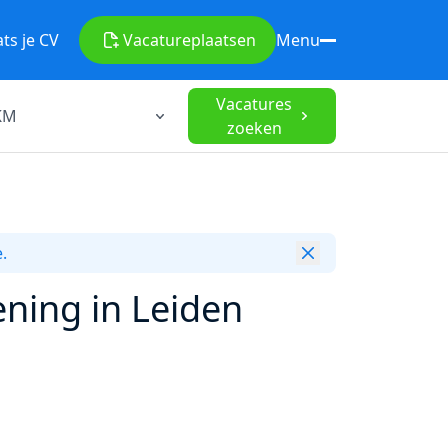
ats je CV
Vacature
plaatsen
Menu
Vacatures
zoeken
.
ening in Leiden