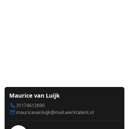
Maurice van Luijk
31174612690
mauricevanluijk@mail.werktalent.nl