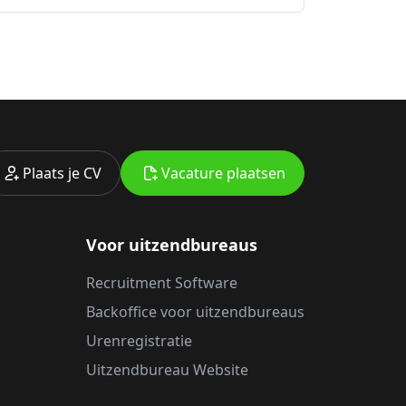
Plaats je CV
Vacature plaatsen
Voor uitzendbureaus
Recruitment Software
Backoffice voor uitzendbureaus
Urenregistratie
Uitzendbureau Website