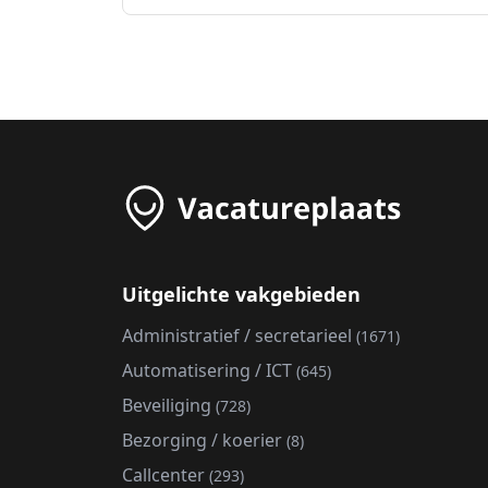
Uitgelichte vakgebieden
Administratief / secretarieel
(1671)
Automatisering / ICT
(645)
Beveiliging
(728)
Bezorging / koerier
(8)
Callcenter
(293)