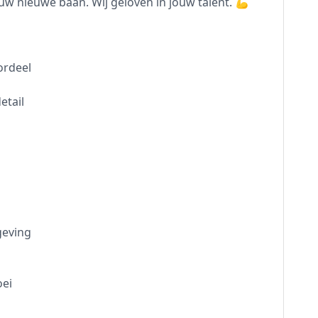
uw nieuwe baan. Wij geloven in jouw talent. 💪
ordeel
etail
geving
oei