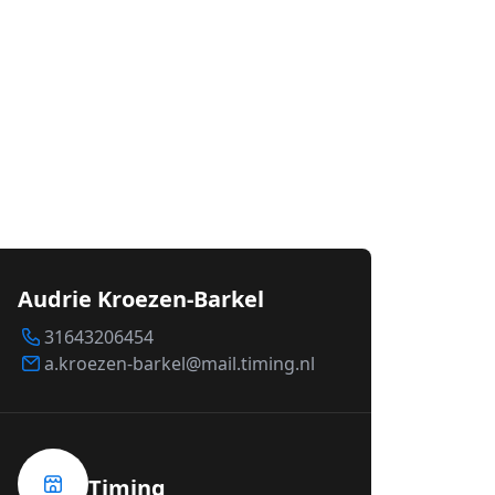
Audrie Kroezen-Barkel
31643206454
a.kroezen-barkel@mail.timing.nl
Timing