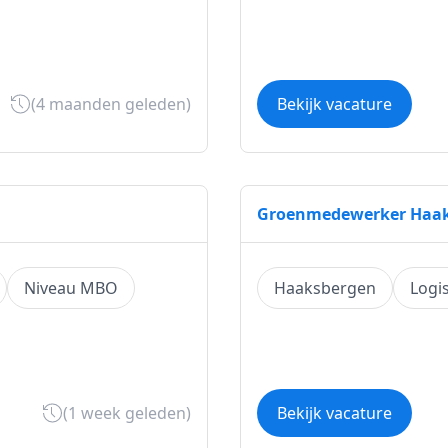
(4 maanden geleden)
Bekijk vacature
Groenmedewerker Haa
Niveau MBO
Haaksbergen
Logi
(1 week geleden)
Bekijk vacature