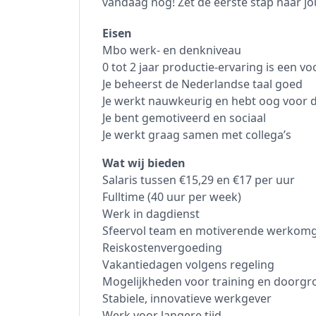
vandaag nog! Zet de eerste stap naar jo
Eisen
Mbo werk- en denkniveau
0 tot 2 jaar productie-ervaring is een vo
Je beheerst de Nederlandse taal goed
Je werkt nauwkeurig en hebt oog voor d
Je bent gemotiveerd en sociaal
Je werkt graag samen met collega’s
Wat wij bieden
Salaris tussen €15,29 en €17 per uur
Fulltime (40 uur per week)
Werk in dagdienst
Sfeervol team en motiverende werkom
Reiskostenvergoeding
Vakantiedagen volgens regeling
Mogelijkheden voor training en doorgr
Stabiele, innovatieve werkgever
Werk voor langere tijd