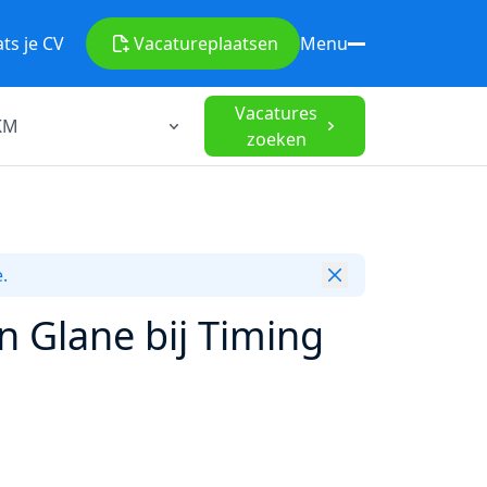
ats je CV
Vacature
plaatsen
Menu
Vacatures
zoeken
.
 Glane bij Timing