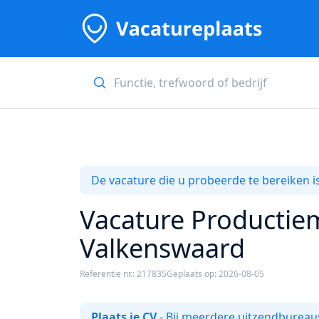
De vacature die u probeerde te bereiken is
Vacature Productie
Valkenswaard
Referentie nr.: 217835
Geplaats op: 2026-08-05
Plaats je CV
- Bij meerdere uitzendbureaus