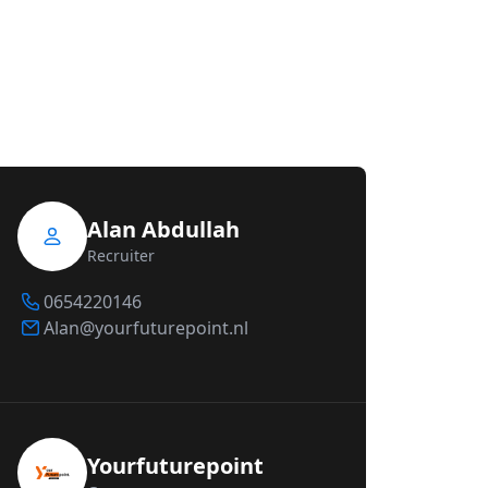
Alan Abdullah
Recruiter
0654220146
Alan@yourfuturepoint.nl
Yourfuturepoint