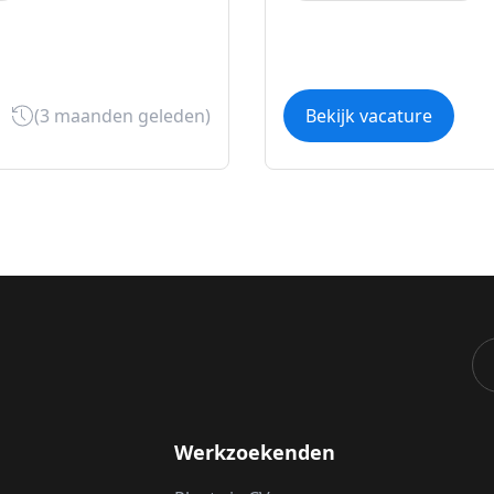
(3 maanden geleden)
Bekijk vacature
Werkzoekenden