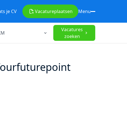
ats je CV
Vacature
plaatsen
Menu
Vacatures
zoeken
Yourfuturepoint