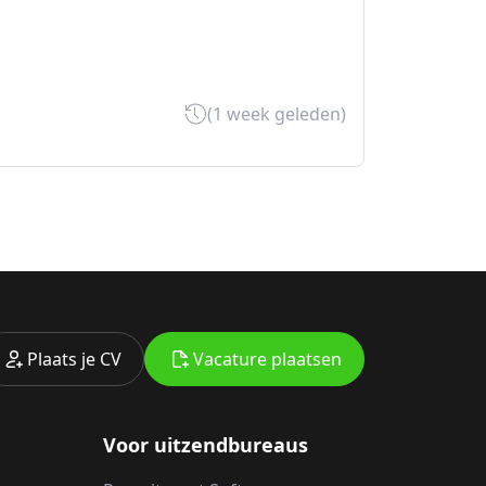
(1 week geleden)
Plaats je CV
Vacature plaatsen
Voor uitzendbureaus