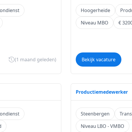
ondienst
Hoogerheide
Produ
Niveau MBO
€ 320
(1 maand geleden)
Bekijk vacature
Productiemedewerker
ondienst
Steenbergen
Trans
d
Niveau LBO - VMBO