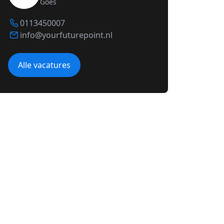
Goes
0113450007
info@yourfuturepoint.nl
Alle vacatures