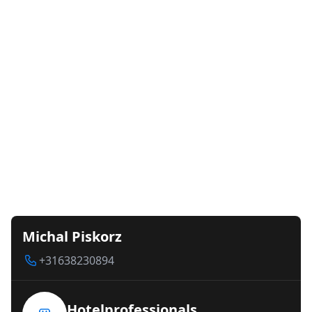
Michal Piskorz
+31638230894
Hotelprofessionals